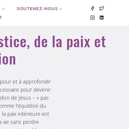
M
SOUTENEZ-NOUS
M
tice, de la paix et
ion
pour et à approfondir
écessaire pour devenir
don de Jésus – « pas
omme l'équilibre du
a paix intérieure est
a vie sans perdre