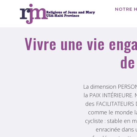
Aller
NOTRE H
au
contenu
Vivre une vie enga
de
La dimension PERSONN
la PAIX INTÉRIEURE. N
des FACILITATEURS D
comme le monde la 
cycliste : stable en
enracinée dans u