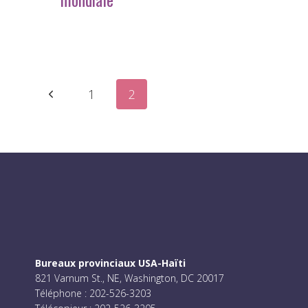
Navigation
Page
1
2
dans
précédente
les
pages
Bureaux provinciaux USA-Haïti
821 Varnum St., NE, Washington, DC 20017
Téléphone : 202-526-3203