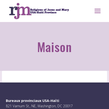
Aller
au
contenu
Maison
Bureaux provinciaux USA-Haïti
821 Varnum St., NE, Washington, DC 20017