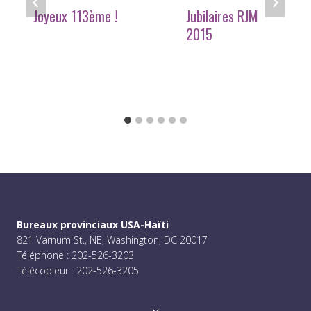
Joyeux 113ème !
Jubilaires RJM
2015
Bureaux provinciaux USA-Haïti
821 Varnum St., NE, Washington, DC 20017
Téléphone : 202-526-3203
Télécopieur : 202-526-3205