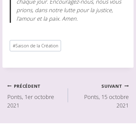
chaque jour. Encouragez-nous, nous vous
prions, dans notre lutte pour la justice,
l'amour et la paix. Amen.
Balises
#
Saison de la Création
du
message :
Navigation
PRÉCÉDENT
SUIVANT
de
Ponts, 1er octobre
Ponts, 15 octobre
2021
2021
l'article