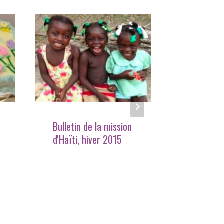
Bulletin de la mission
Une brèv
d'Haïti, hiver 2015
culturell