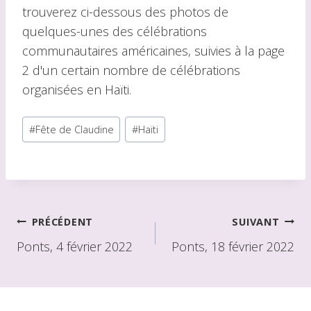
trouverez ci-dessous des photos de
quelques-unes des célébrations
communautaires américaines, suivies à la page
2 d'un certain nombre de célébrations
organisées en Haïti.
Balises
#
Fête de Claudine
#
Haïti
du
message :
Navigation
PRÉCÉDENT
SUIVANT
de
Ponts, 4 février 2022
Ponts, 18 février 2022
l'article