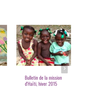
Bulletin de la mission
Une brèv
d'Haïti, hiver 2015
culturell