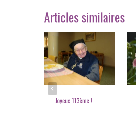
Articles similaires
uipe de
Joyeux 113ème !
 RJM
s États-