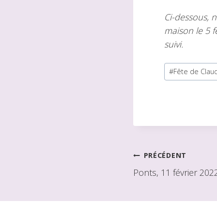
Ci-dessous, 
maison le 5 f
suivi.
Balises
#
Fête de Clau
du
message :
Navigation
PRÉCÉDENT
Ponts, 11 février 202
de
l'article