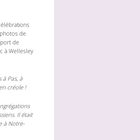
élébrations
s photos de
pport de
c à Wellesley
 à Pas, à
 en créole !
ongrégations
iens. Il était
e à Notre-