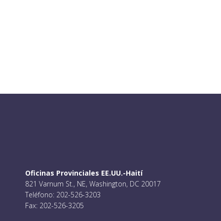
M de EE.
Oficinas Provinciales EE.UU.-Haití
821 Varnum St., NE, Washington, DC 20017
Teléfono: 202-526-3203
Fax: 202-526-3205