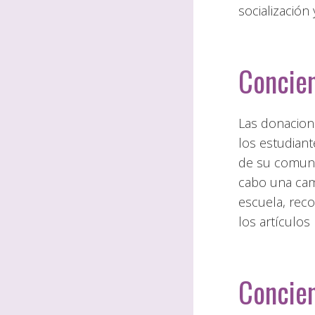
socialización
Concien
Las donacion
los estudian
de su comunid
cabo una cam
escuela, rec
los artículos
Concien