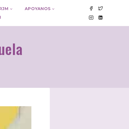
 RJM
APOYANOS
M
cuela