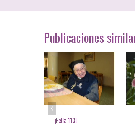
Publicaciones simila
o de
¡Feliz 113!