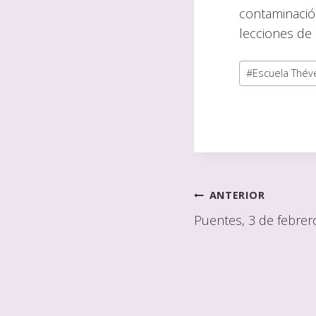
contaminació
lecciones de 
Etiquetas
#
Escuela Thév
de
publicación:
Navegación
ANTERIOR
Puentes, 3 de febrer
de
entradas