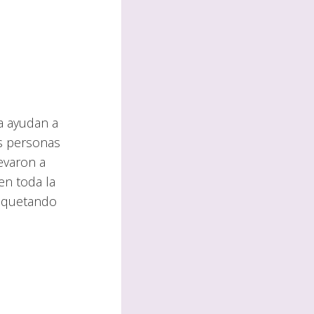
a ayudan a
as personas
evaron a
en toda la
paquetando