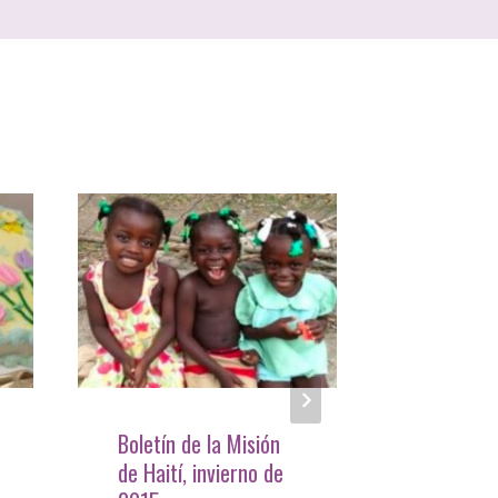
Boletín de la Misión
Una brev
de Haití, invierno de
cultural