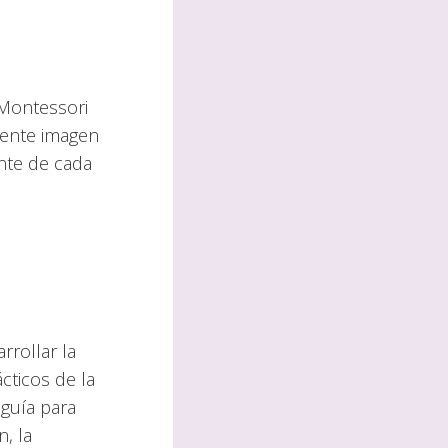
 Montessori
iente imagen
ente de cada
rrollar la
cticos de la
 guía para
, la