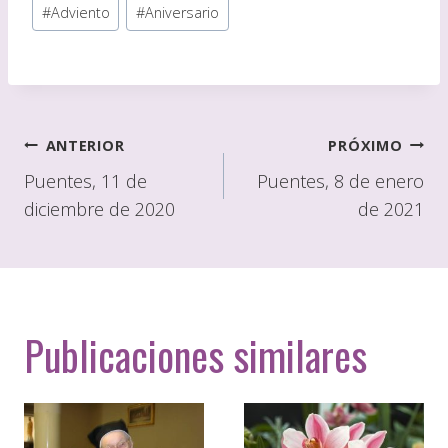
Etiquetas
#
Adviento
#
Aniversario
de
publicación:
Navegación
ANTERIOR
PRÓXIMO
de
Puentes, 11 de
Puentes, 8 de enero
diciembre de 2020
de 2021
entradas
Publicaciones similares