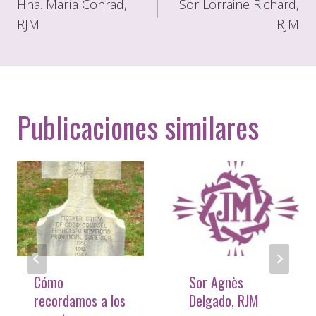
de
Hna. María Conrad,
Sor Lorraine Richard,
RJM
RJM
entradas
Publicaciones similares
Cómo
Sor Agnès
recordamos a los
Delgado, RJM