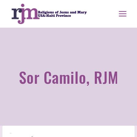
saltar
al
contenido
Sor Camilo, RJM