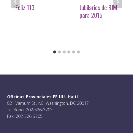
¡Feliz 113!
Jubilarios de RJM
para 2015
Oficinas Provinciales EE.UU.-Haití
821 Varnum St., NE, Washington, DC 20017
Teléfono: 202-526-3203
Fax: 202-526-3205