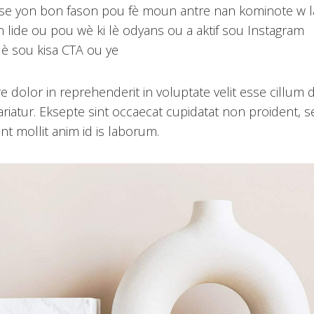
se yon bon fason pou fè moun antre nan kominote w l
 lide ou pou wè ki lè odyans ou a aktif sou Instagram
lè sou kisa CTA ou ye
re dolor in reprehenderit in voluptate velit esse cillum
pariatur. Eksepte sint occaecat cupidatat non proident, s
nt mollit anim id is laborum.