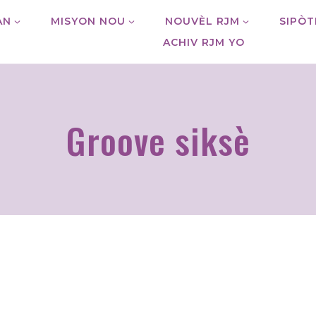
AN
MISYON NOU
NOUVÈL RJM
SIPÒT
ACHIV RJM YO
Groove siksè