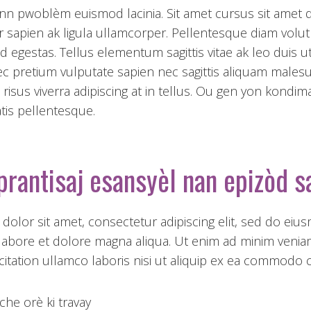
nn pwoblèm euismod lacinia. Sit amet cursus sit amet d
 sapien ak ligula ullamcorper. Pellentesque diam volut
egestas. Tellus elementum sagittis vitae ak leo duis u
ec pretium vulputate sapien nec sagittis aliquam males
risus viverra adipiscing at in tellus. Ou gen yon kondi
is pellentesque.
rantisaj esansyèl nan epizòd s
dolor sit amet, consectetur adipiscing elit, sed do ei
 labore et dolore magna aliqua. Ut enim ad minim venia
itation ullamco laboris nisi ut aliquip ex ea commodo 
che orè ki travay