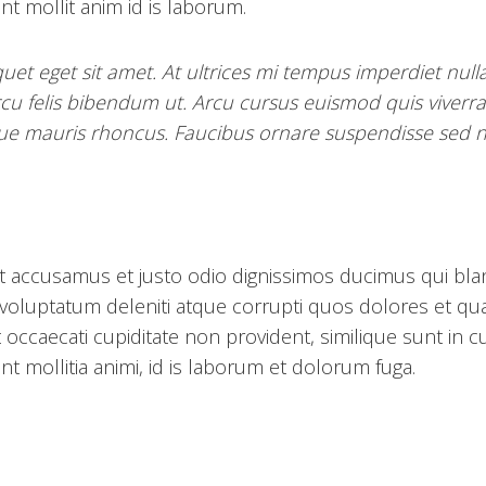
nt mollit anim id is laborum.
quet eget sit amet. At ultrices mi tempus imperdiet null
cu felis bibendum ut. Arcu cursus euismod quis viverra
ue mauris rhoncus. Faucibus ornare suspendisse sed ni
t accusamus et justo odio dignissimos ducimus qui blan
voluptatum deleniti atque corrupti quos dolores et qu
t occaecati cupiditate non provident, similique sunt in c
unt mollitia animi, id is laborum et dolorum fuga.