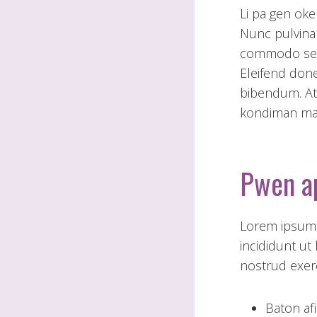
Li pa gen oke
Nunc pulvinar
commodo sed 
Eleifend don
bibendum. At 
kondiman mat
Pwen ap
Lorem ipsum 
incididunt ut
nostrud exerc
Baton afi