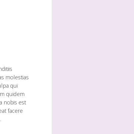
ditiis
as molestias
ulpa qui
arum quidem
a nobis est
eat facere
.