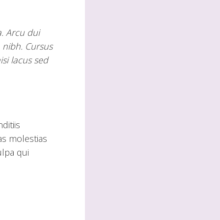
a. Arcu dui
 nibh. Cursus
si lacus sed
ditiis
as molestias
ulpa qui