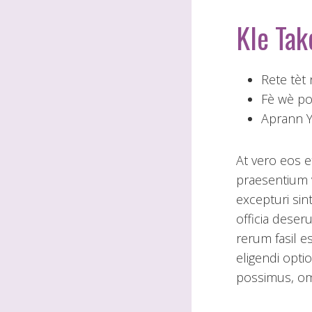
Kle Ta
Rete tèt 
Fè wè p
Aprann 
At vero eos e
praesentium 
excepturi sin
officia deser
rerum fasil e
eligendi opt
possimus, om