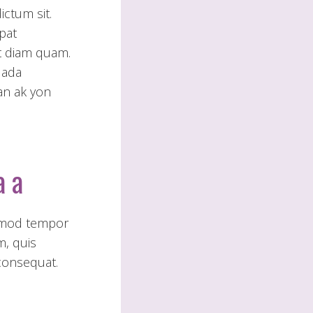
ictum sit.
pat
t diam quam.
uada
man ak yon
a a
usmod tempor
m, quis
consequat.