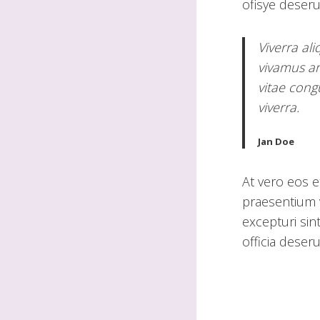
ofisye deseru
Viverra ali
vivamus ar
vitae cong
viverra.
Jan Doe
At vero eos e
praesentium 
excepturi sin
officia deser