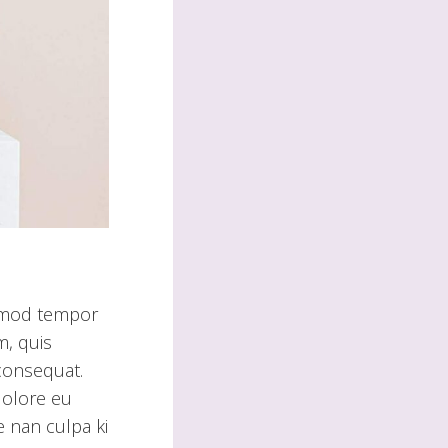
usmod tempor
m, quis
consequat.
 dolore eu
e nan culpa ki