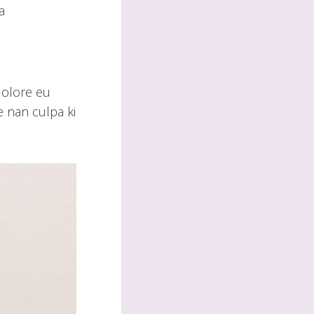
a
 dolore eu
e nan culpa ki