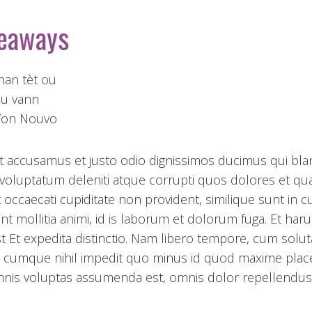
keaways
nan tèt ou
ou vann
Yon Nouvo
t accusamus et justo odio dignissimos ducimus qui blan
voluptatum deleniti atque corrupti quos dolores et qu
t occaecati cupiditate non provident, similique sunt in c
unt mollitia animi, id is laborum et dolorum fuga. Et h
st Et expedita distinctio. Nam libero tempore, cum solut
io cumque nihil impedit quo minus id quod maxime plac
nis voluptas assumenda est, omnis dolor repellendus