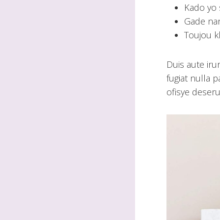
Kado yo 
Gade nan
Toujou k
Duis aute iru
fugiat nulla 
ofisye deseru