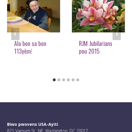
Ala bon sa bon
RJM Jubilarians
113yèm!
pou 2015
Biwo pwovens USA-Ayiti
821 Varnum St., NE, Washington, DC 20017