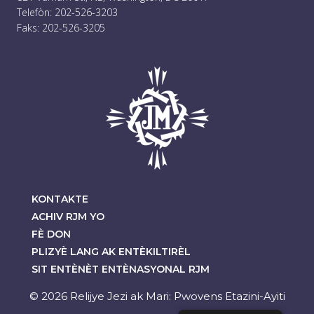
Telefòn: 202-526-3203
Faks: 202-526-3205
KONTAKTE
ACHIV RJM YO
FÈ DON
PLIZYÈ LANG AK ENTÈKILTIRÈL
SIT ENTÈNÈT ENTÈNASYONAL RJM
© 2026 Relijye Jezi ak Mari: Pwovens Etazini-Ayiti