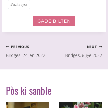
Post
#
Vizitasyon
Tags:
GADE BILTEN
Poste
PREVIOUS
NEXT
navigasyon
Bridges, 24 jen 2022
Bridges, 8 jiyè 2022
Pòs ki sanble