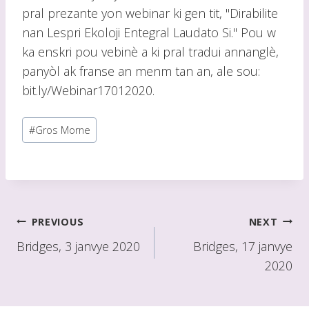
pral prezante yon webinar ki gen tit, "Dirabilite
nan Lespri Ekoloji Entegral Laudato Si." Pou w
ka enskri pou vebinè a ki pral tradui annanglè,
panyòl ak franse an menm tan an, ale sou:
bit.ly/Webinar17012020.
Post
#
Gros Morne
Tags:
Poste
PREVIOUS
NEXT
navigasyon
Bridges, 3 janvye 2020
Bridges, 17 janvye
2020