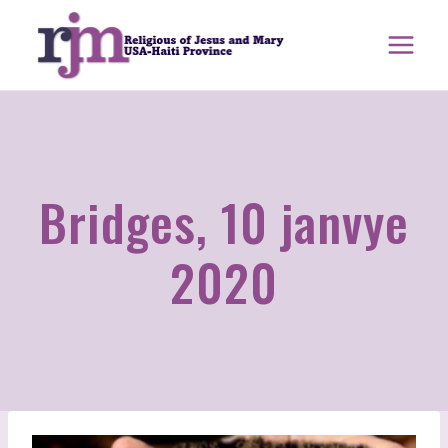
Ale
nan
kontni
Bridges, 10 janvye
2020