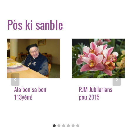
Pòs ki sanble
Ala bon sa bon
RJM Jubilarians
113yèm!
pou 2015