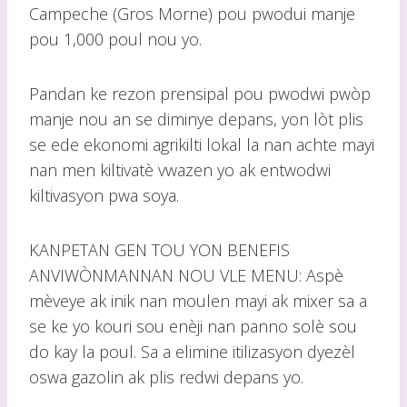
Campeche (Gros Morne) pou pwodui manje
pou 1,000 poul nou yo.
Pandan ke rezon prensipal pou pwodwi pwòp
manje nou an se diminye depans, yon lòt plis
se ede ekonomi agrikilti lokal la nan achte mayi
nan men kiltivatè vwazen yo ak entwodwi
kiltivasyon pwa soya.
KANPETAN GEN TOU YON BENEFIS
ANVIWÒNMANNAN NOU VLE MENU: Aspè
mèveye ak inik nan moulen mayi ak mixer sa a
se ke yo kouri sou enèji nan panno solè sou
do kay la poul. Sa a elimine itilizasyon dyezèl
oswa gazolin ak plis redwi depans yo.