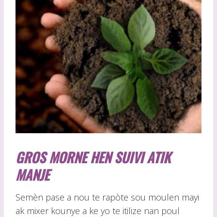
GROS MORNE HEN SUIVI ATIK
MANJE
Semèn pase a nou te rapòte sou moulen mayi
ak mixer kounye a ke yo te itilize nan poul