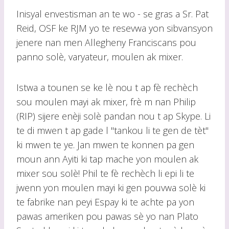
Inisyal envestisman an te wo - se gras a Sr. Pat
Reid, OSF ke RJM yo te resevwa yon sibvansyon
jenere nan men Allegheny Franciscans pou
panno solè, varyateur, moulen ak mixer.
Istwa a tounen se ke lè nou t ap fè rechèch
sou moulen mayi ak mixer, frè m nan Philip
(RIP) sijere enèji solè pandan nou t ap Skype. Li
te di mwen t ap gade l "tankou li te gen de tèt"
ki mwen te ye. Jan mwen te konnen pa gen
moun ann Ayiti ki tap mache yon moulen ak
mixer sou solè! Phil te fè rechèch li epi li te
jwenn yon moulen mayi ki gen pouvwa solè ki
te fabrike nan peyi Espay ki te achte pa yon
pawas ameriken pou pawas sè yo nan Plato