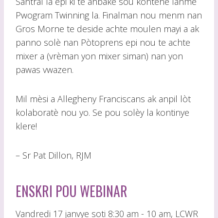
Santral la epi ki te anbake sou kontenè lanmè
Pwogram Twinning la. Finalman nou menm nan
Gros Morne te deside achte moulen mayi a ak
panno solè nan Pòtoprens epi nou te achte
mixer a (vrèman yon mixer siman) nan yon
pawas vwazen.
Mil mèsi a Allegheny Franciscans ak anpil lòt
kolaboratè nou yo. Se pou solèy la kontinye
klere!
– Sr Pat Dillon, RJM
ENSKRI POU WEBINAR
Vandredi 17 janvye soti 8:30 am - 10 am, LCWR