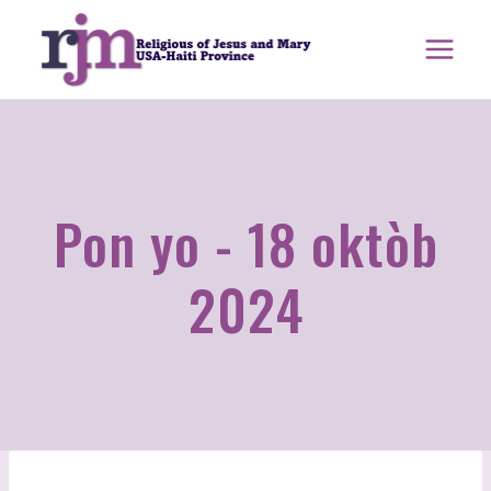
Ale
nan
kontni
Pon yo - 18 oktòb
2024