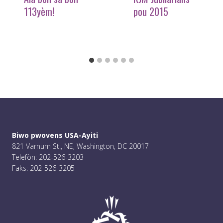
113yèm!
pou 2015
Biwo pwovens USA-Ayiti
821 Varnum St., NE, Washington, DC 20017
Telefòn: 202-526-3203
Faks: 202-526-3205