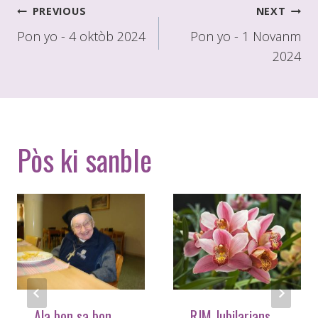
Poste
PREVIOUS
NEXT
navigasyon
Pon yo - 4 oktòb 2024
Pon yo - 1 Novanm
2024
Pòs ki sanble
Ala bon sa bon
RJM Jubilarians