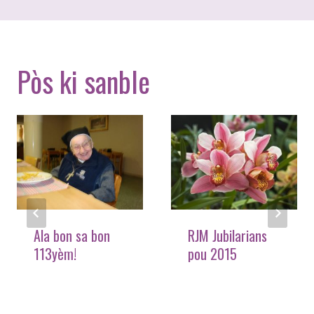
Pòs ki sanble
Ala bon sa bon
RJM Jubilarians
113yèm!
pou 2015