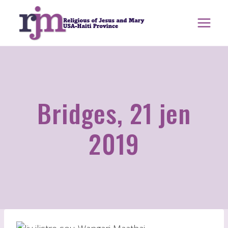
Ale
nan
kontni
Bridges, 21 jen
2019