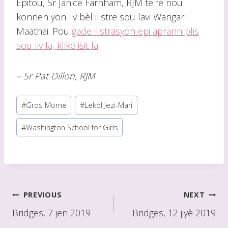
Epitou, Sr Janice Farnham, RJM te fè nou
konnen yon liv bèl ilistre sou lavi Wangari
Maathai. Pou
gade ilistrasyon epi aprann plis
sou liv la, klike isit la
.
– Sr Pat Dillon, RJM
Post
#
Gros Morne
#
Lekòl Jezi-Mari
Tags:
#
Washington School for Girls
Poste
PREVIOUS
NEXT
navigasyon
Bridges, 7 jen 2019
Bridges, 12 jiyè 2019