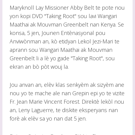
Maryknoll Lay Missioner Abby Belt te pote nou
yon kopi DVD "Taking Root" sou lavi Wangari
Maathai ak Mouvman Greenbelt nan Kenya. Se
konsa, 5 jen, Jounen Entènasyonal pou
Anviwònman an, kò etidyan Lekol Jezi-Mari te
aprann sou Wangari Maathai ak Mouvman
Greenbelt li a lè yo gade "Taking Root", sou
ekran an bò pòt wouj la.
Jou anvan an, elèv klas senkyèm ak sizyèm ane
nou yo te mache ale nan Grepin epi yo te vizite
Fr. Jean Marie Vincent Forest. Direktè lekòl nou
an, Leny Laguerre, te diskite eksperyans nan
forè ak elèv sa yo nan dat 5 jen.