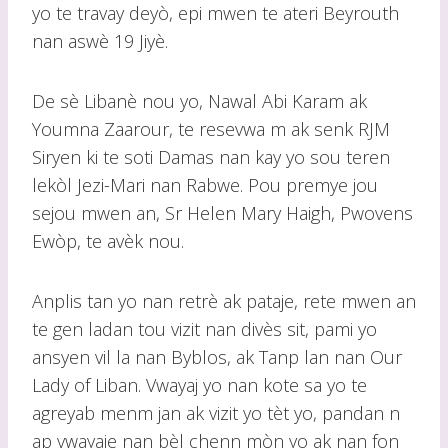
yo te travay deyò, epi mwen te ateri Beyrouth
nan aswè 19 Jiyè.
De sè Libanè nou yo, Nawal Abi Karam ak
Youmna Zaarour, te resevwa m ak senk RJM
Siryen ki te soti Damas nan kay yo sou teren
lekòl Jezi-Mari nan Rabwe. Pou premye jou
sejou mwen an, Sr Helen Mary Haigh, Pwovens
Ewòp, te avèk nou.
Anplis tan yo nan retrè ak pataje, rete mwen an
te gen ladan tou vizit nan divès sit, pami yo
ansyen vil la nan Byblos, ak Tanp lan nan Our
Lady of Liban. Vwayaj yo nan kote sa yo te
agreyab menm jan ak vizit yo tèt yo, pandan n
ap vwayaje nan bèl chenn mòn yo ak nan fon