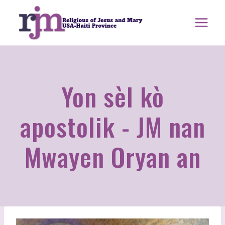
Ale
nan
kontni
Yon sèl kò
apostolik - JM nan
Mwayen Oryan an