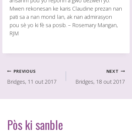
ansanm pou yo reponn a gwo bezwen yo.
Mwen rekonesan ke karis Claudine prezan nan
pati sa a nan mond lan, ak nan admirasyon
pou sè yo ki fè sa posib. – Rosemary Mangan,
RJM
Poste
PREVIOUS
NEXT
navigasyon
Bridges, 11 out 2017
Bridges, 18 out 2017
Pòs ki sanble