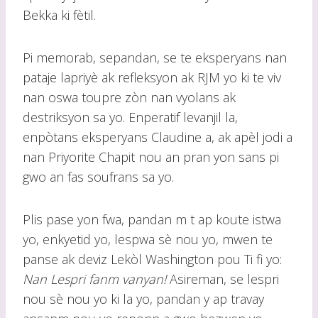
Bekka ki fètil.
Pi memorab, sepandan, se te eksperyans nan
pataje lapriyè ak refleksyon ak RJM yo ki te viv
nan oswa toupre zòn nan vyolans ak
destriksyon sa yo. Enperatif levanjil la,
enpòtans eksperyans Claudine a, ak apèl jodi a
nan Priyorite Chapit nou an pran yon sans pi
gwo an fas soufrans sa yo.
Plis pase yon fwa, pandan m t ap koute istwa
yo, enkyetid yo, lespwa sè nou yo, mwen te
panse ak deviz Lekòl Washington pou Ti fi yo:
Nan Lespri fanm vanyan!
Asireman, se lespri
nou sè nou yo ki la yo, pandan y ap travay