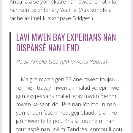
Anba la a se yon ekstrè nan pwochen atik la
nan seri Bicentenary Year la. (Atik konplè a
tache ak imèl ki akonpaye Bridges.)
LAVI MWEN BAY EXPERIANS NAN
DISPANSÈ NAN LEND
Pa Sr Amelia D'sa RJM (Pwens Poona)
….Malgre mwen gen 77 ane mwen toujou
renmen travay mwen ak malad yo epi mwen
gen eksperyans maladi grav mwen menm
mwen ka santi doulè a nan lòt moun nan
yon pi bon fason. Pedagoji Claudine a – Fè
jan mwen te fè pou Kris la touche m nan
tout aspè nan lavi m. Tandrès lanmou li pou