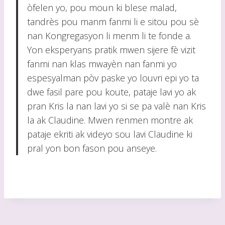
òfelen yo, pou moun ki blese malad,
tandrès pou manm fanmi li e sitou pou sè
nan Kongregasyon li menm li te fonde a.
Yon eksperyans pratik mwen sijere fè vizit
fanmi nan klas mwayèn nan fanmi yo
espesyalman pòv paske yo louvri epi yo ta
dwe fasil pare pou koute, pataje lavi yo ak
pran Kris la nan lavi yo si se pa valè nan Kris
la ak Claudine. Mwen renmen montre ak
pataje ekriti ak videyo sou lavi Claudine ki
pral yon bon fason pou anseye.