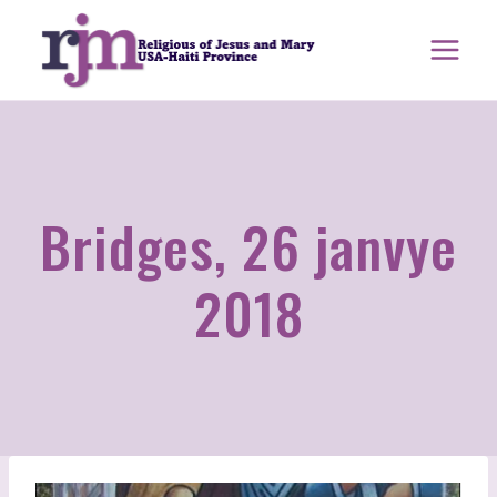
Ale
nan
kontni
Bridges, 26 janvye
2018