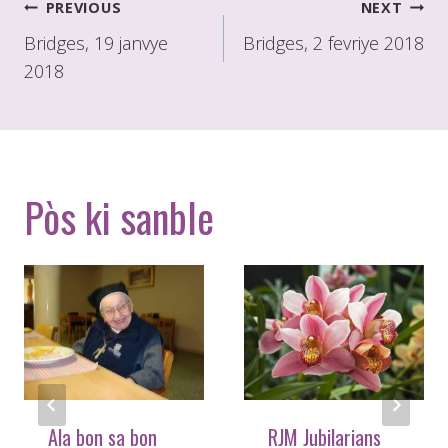
Poste
PREVIOUS
NEXT
navigasyon
Bridges, 19 janvye
Bridges, 2 fevriye 2018
2018
Pòs ki sanble
Ala bon sa bon
RJM Jubilarians