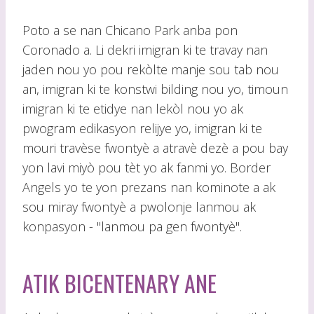
Poto a se nan Chicano Park anba pon
Coronado a. Li dekri imigran ki te travay nan
jaden nou yo pou rekòlte manje sou tab nou
an, imigran ki te konstwi bilding nou yo, timoun
imigran ki te etidye nan lekòl nou yo ak
pwogram edikasyon relijye yo, imigran ki te
mouri travèse fwontyè a atravè dezè a pou bay
yon lavi miyò pou tèt yo ak fanmi yo. Border
Angels yo te yon prezans nan kominote a ak
sou miray fwontyè a pwolonje lanmou ak
konpasyon - "lanmou pa gen fwontyè".
ATIK BICENTENARY ANE