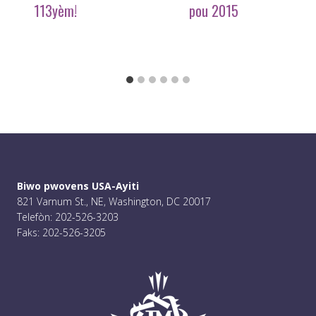
113yèm!
pou 2015
Biwo pwovens USA-Ayiti
821 Varnum St., NE, Washington, DC 20017
Telefòn: 202-526-3203
Faks: 202-526-3205