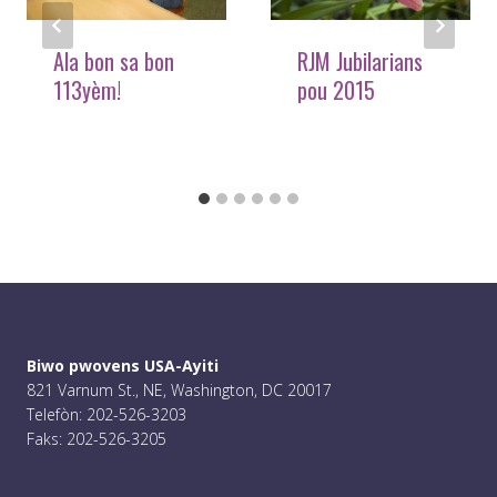
Ala bon sa bon
RJM Jubilarians
113yèm!
pou 2015
Biwo pwovens USA-Ayiti
821 Varnum St., NE, Washington, DC 20017
Telefòn: 202-526-3203
Faks: 202-526-3205