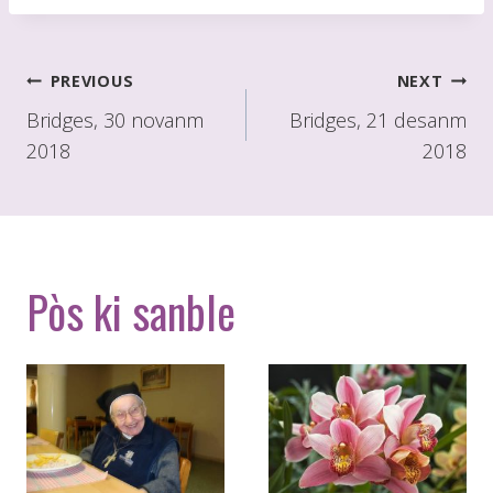
Poste
PREVIOUS
NEXT
navigasyon
Bridges, 30 novanm
Bridges, 21 desanm
2018
2018
Pòs ki sanble