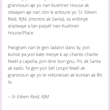
granmoun aje yo nan Kuehner House ak
sitwayen aje nan zòn ki antoure yo. Sr. Eileen
Reid, RJM, (montre ak Santa), se enfimyè
anplwaye a tan pasyèl nan Kuehner
House/Place.
Pwogram nan te gen ladann dans liy, yon
konsè pa yon kate mesye k ap chante chante
Nwèl a capella, yon dine bon gou, Pri, ak Santa
ak kado. Te gen yon bèl Lespri Nwèl ak
granmoun aje yo te rekonesan ak kontan ak fèt
la.
– Sr Eileen Reid, RJM