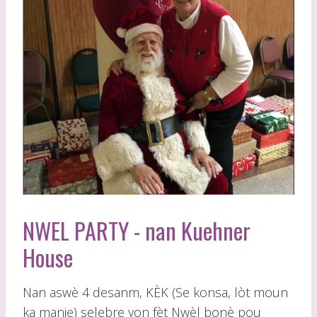
NWEL PARTY - nan Kuehner
House
Nan aswè 4 desanm, KÈK (Se konsa, lòt moun
ka manje) selebre yon fèt Nwèl bonè pou