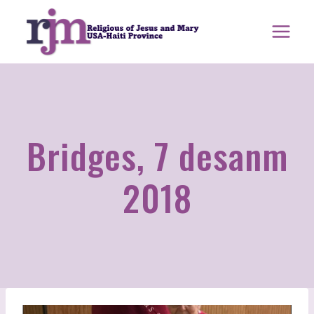
Ale
nan
kontni
Bridges, 7 desanm
2018