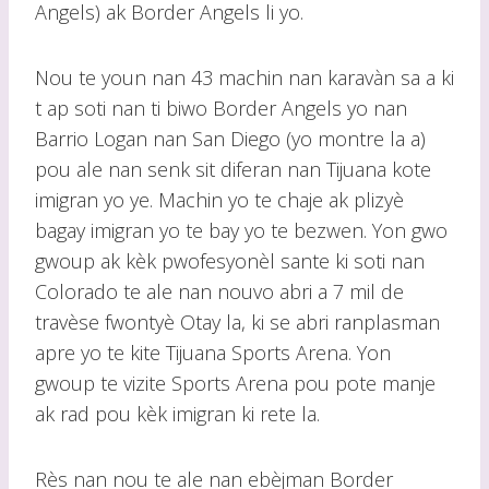
Angels) ak Border Angels li yo.
Nou te youn nan 43 machin nan karavàn sa a ki
t ap soti nan ti biwo Border Angels yo nan
Barrio Logan nan San Diego (yo montre la a)
pou ale nan senk sit diferan nan Tijuana kote
imigran yo ye. Machin yo te chaje ak plizyè
bagay imigran yo te bay yo te bezwen. Yon gwo
gwoup ak kèk pwofesyonèl sante ki soti nan
Colorado te ale nan nouvo abri a 7 mil de
travèse fwontyè Otay la, ki se abri ranplasman
apre yo te kite Tijuana Sports Arena. Yon
gwoup te vizite Sports Arena pou pote manje
ak rad pou kèk imigran ki rete la.
Rès nan nou te ale nan ebèjman Border