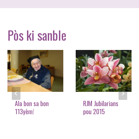
Pòs ki sanble
Ala bon sa bon
RJM Jubilarians
113yèm!
pou 2015