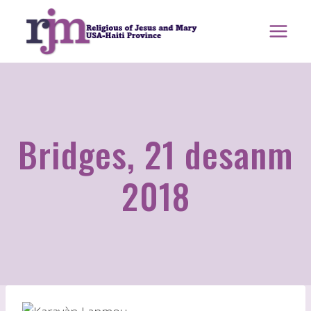
Ale
nan
kontni
Bridges, 21 desanm
2018