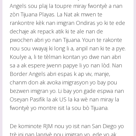
Angels sou plaj la toupre miray fwontyè a nan
zòn Tijuana Playas. La Nat ak mwen te
rankontre kèk nan imigran Ondiras yo ki te ede
dechaje ak repack atik ki te ale nan de
pwochen abri yo nan Tijuana. Youn te rakonte
nou sou vwayaj ki long li a, anpil nan ki te a pye.
Koulye a, li te tèlman kontan yo dwe nan abri
sa a ak espere jwenn papye li yo nan lòd. Nan
Border Angels abri espas k ap viv, manje,
chanm don ak avoka imigrasyon yo bay pou
bezwen imigran yo. Li bay yon gade espwa nan
Oseyan Pasifik la ak US la ka wè nan miray la
fwontyè yo montre isit la sou bò Tijuana.
De kominote RJM nou yo isit nan San Diego yo
trè ini nan lapriyè pou imigran yo, ede yo ak