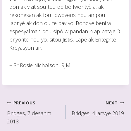
don ak vizit sou tou de bò fwontyè a, ak
rekonesan ak tout pwovens nou an pou
lapriyè ak don ou te bay yo. Bondye beni w
espesyalman pou sipò w pandan n ap pataje 3
priyorite nou yo, sitou Jistis, Lapè ak Entegrite
Kreyasyon an.
– Sr Rosie Nicholson, RJM
Poste
PREVIOUS
NEXT
navigasyon
Bridges, 7 desanm
Bridges, 4 janvye 2019
2018